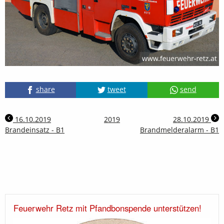
share
tweet
send
16.10.2019
2019
28.10.2019
Brandeinsatz - B1
Brandmelderalarm - B1
Feuerwehr Retz mit Pfandbonspende unterstützen!