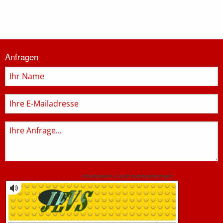
Informationen
Anfragen
zur
Feuerwehr
Name
E-
Mail
Anfrage