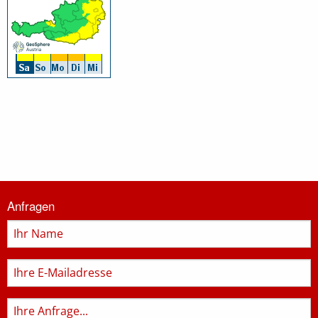
Informationen
Anfragen
zur
Feuerwehr
Name
E-
Mail
Anfrage