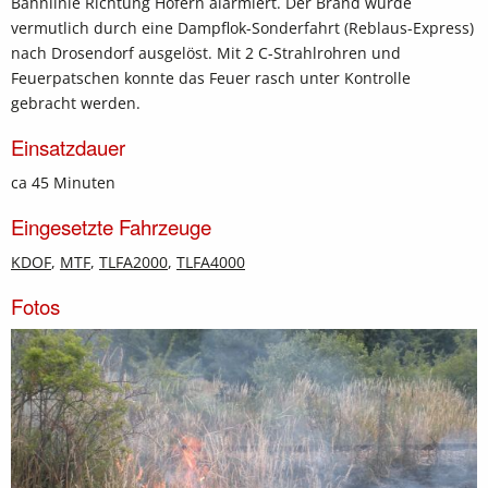
Bahnlinie Richtung Hofern alarmiert. Der Brand wurde
vermutlich durch eine Dampflok-Sonderfahrt (Reblaus-Express)
nach Drosendorf ausgelöst. Mit 2 C-Strahlrohren und
Feuerpatschen konnte das Feuer rasch unter Kontrolle
gebracht werden.
Einsatzdauer
ca 45 Minuten
Eingesetzte Fahrzeuge
KDOF
,
MTF
,
TLFA2000
,
TLFA4000
Fotos